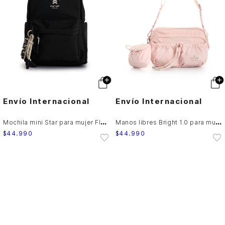
Envío Internacional
Envío Internacional
M
ochila mini Star para mujer Fly Up
M
anos libres Bright 1.0 para mujer Fly Up
$
44
.
990
$
44
.
990