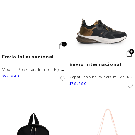
Envío Internacional
Envío Internacional
M
ochila Peak para hombre Fly Up
Z
apatillas Vitality para mujer Fly Up
$
54
.
990
$
79
.
990