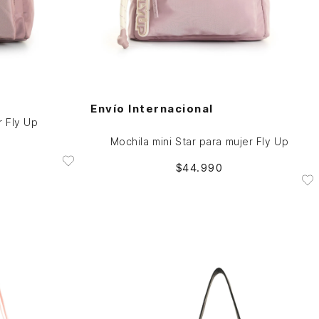
Única
AGREGAR AL CARRITO
Envío Internacional
r Fly Up
Mochila mini Star para mujer Fly Up
$
44
.
990