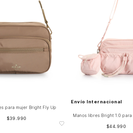
Única
Única
AGREGAR AL CARRITO
AGREGAR AL CARRITO
Envío Internacional
es para mujer Bright Fly Up
Manos libres Bright 1.0 para
$
39
.
990
$
44
.
990