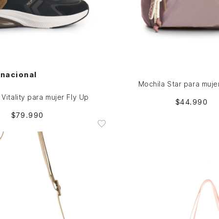
37
38
39
Única
AGREGAR AL CARRITO
AGREGAR AL CARRITO
rnacional
Mochila Star para muje
 Vitality para mujer Fly Up
$
44
.
990
$
79
.
990