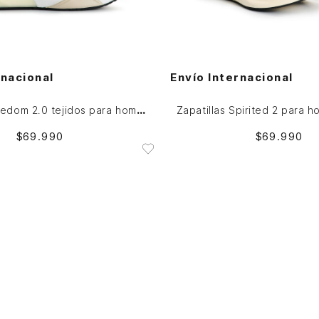
40
41
42
43
44
45
40
44
AGREGAR AL CARRITO
AGREGAR AL CARRITO
rnacional
Envío Internacional
Zapatillas Freedom 2.0 tejidos para hombre Fly Up
Zapatillas Spirited 2 para 
$
69
.
990
$
69
.
990