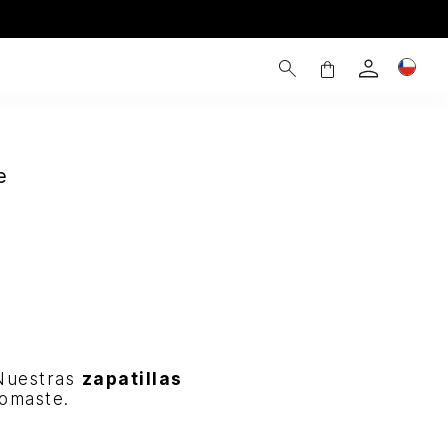
e
 Nuestras
zapatillas
tomaste.