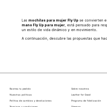
Las
mochilas para mujer Fly Up
se convierten e
mano Fly Up para mujer
, está pensado para res
un estilo de vida dinámico y en movimiento.
A continuación, descubre las propuestas que hac
Mochilas VÉLEZ
Las
mochilas VÉLEZ
dentro de la línea Fly Up d
dejar de lado una estética alineada con las tend
cremallera, herrajes de primera y lo mejor: ¡la ga
Elige las mochilas Fly Up para mujer que mejor 
Rastrea tu pedido
Sobre nosotros
Nuestras políticas
Leather for Good
Política de cambios y devoluciones
Programa de fidelización
Términos y condiciones
Sitemap