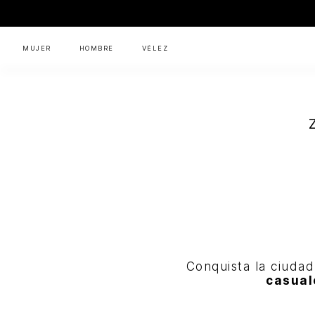
MUJER
HOMBRE
VÉLEZ
Conquista la ciuda
casual
Flyup
Hombre
Zapatillas