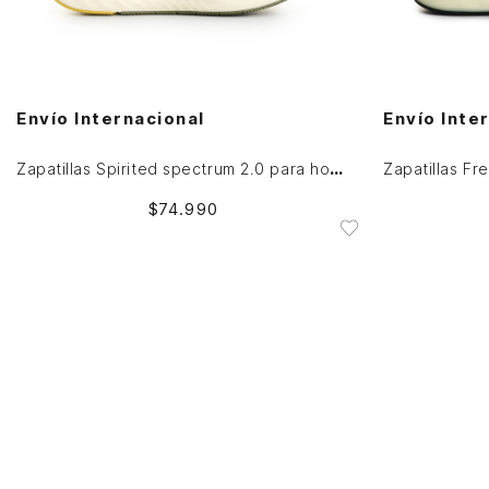
40
41
42
45
38
39
AGREGAR AL CARRITO
Envío Internacional
Envío Inte
Zapatillas Spirited spectrum 2.0 para hombre Fly Up
$
74
.
990