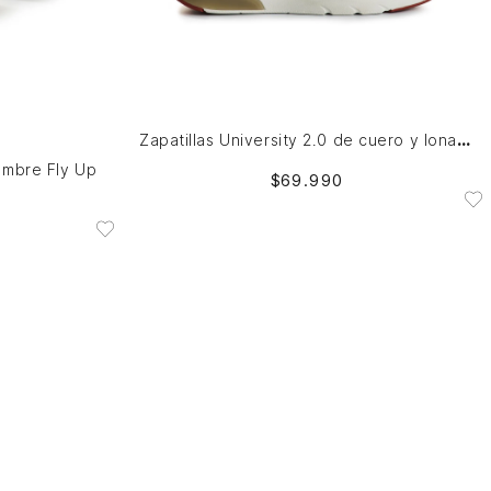
40
AGREGAR AL CARRITO
Zapatillas University 2.0 de cuero y lona para hombre Fly Up
hombre Fly Up
$
69
.
990