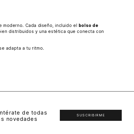
e moderno. Cada diseño, incluido el
bolso de
ien distribuidos y una estética que conecta con
e adapta a tu ritmo.
modelos pensados para cómodos en cada uso, sin
a calidad, amplios compartimentos, cierres de
ntérate de todas
SUSCRIBIRME
as novedades