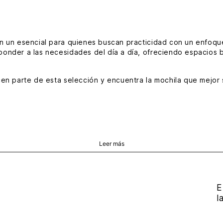
n un esencial para quienes buscan practicidad con un enfoqu
ponder a las necesidades del día a día, ofreciendo espacios b
en parte de esta selección y encuentra la mochila que mejor s
estacan por su equilibrio entre diseño y funcionalidad. Son 
encias actuales. Descubre elecciones en cuero genuino de alt
rantía de marca y el trabajo artesanal que solo VÉLEZ tiene!
Leer más
acompañen tu día y renueva tu imagencon piezas con actitud.
E
l