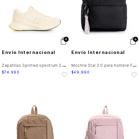
Envío Internacional
Envío Internacional
Z
apatillas Spirited spectrum 2.0 para hombre Fly Up
M
ochila Star 2.0 para hombre Fly Up
$
74
.
990
$
49
.
990