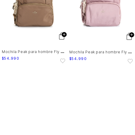
M
ochila Peak para hombre Fly Up
M
ochila Peak para hombre Fly Up
$
54
.
990
$
54
.
990