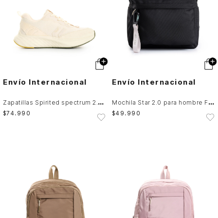
Envío Internacional
Envío Internacional
Z
apatillas Spirited spectrum 2.0 para hombre Fly Up
M
ochila Star 2.0 para hombre Fly Up
$
74
.
990
$
49
.
990