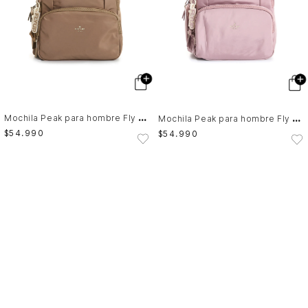
M
ochila Peak para hombre Fly Up
M
ochila Peak para hombre Fly Up
$
54
.
990
$
54
.
990