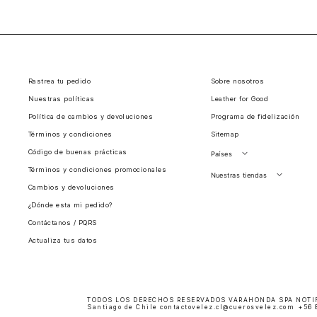
cremallera, herrajes de primera y lo mejor: ¡la ga
Elige las mochilas Fly Up para mujer que mejor 
Rastrea tu pedido
Sobre nosotros
Nuestras políticas
Leather for Good
Política de cambios y devoluciones
Programa de fidelización
Términos y condiciones
Sitemap
Código de buenas prácticas
Países
Términos y condiciones promocionales
Perú
Nuestras tiendas
Cambios y devoluciones
Colombia
Santiago, Chile
¿Dónde esta mi pedido?
Panamá
Contáctanos / PQRS
Guatemala
Actualiza tus datos
Estados unidos
Costa Rica
El Salvador
TODOS LOS DERECHOS RESERVADOS VARAHONDA SPA NOTIFIC
Santiago de Chile contactovelez.cl@cuerosvelez.com +56 8