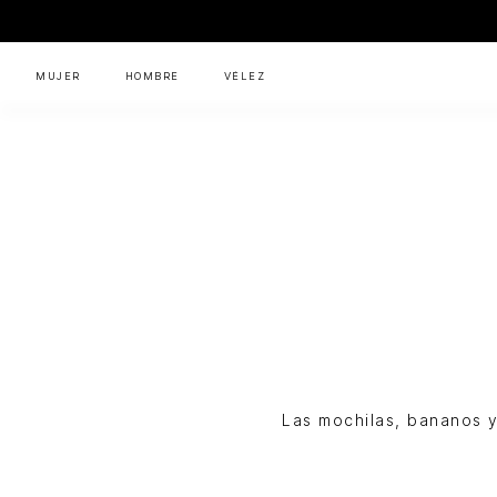
MUJER
HOMBRE
VÉLEZ
Las mochilas, bananos 
Flyup
Hombre
Bolsos