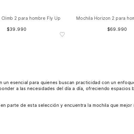
NO DISPONIBLE
NO DISPONIBLE
Mochila Horizon 2 para ho
 Climb 2 para hombre Fly Up
$
69
.
990
$
39
.
990
n un esencial para quienes buscan practicidad con un enfoqu
ponder a las necesidades del día a día, ofreciendo espacios b
en parte de esta selección y encuentra la mochila que mejor s
estacan por su equilibrio entre diseño y funcionalidad. Son 
encias actuales. Descubre elecciones en cuero genuino de alt