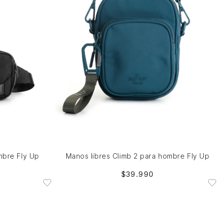
Única
NO DISPONIBLE
mbre Fly Up
Manos libres Climb 2 para hombre Fly Up
$
39
.
990