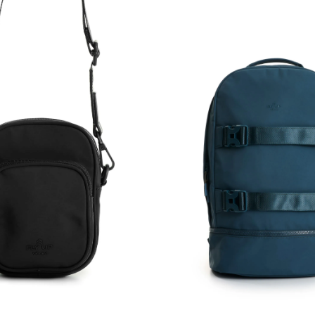
Única
Única