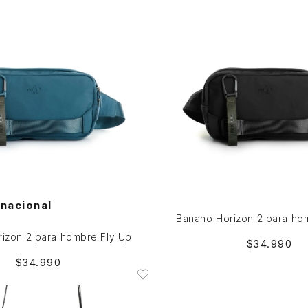
Única
Única
NO DISPONIBLE
NO DISPONIBLE
rnacional
Banano Horizon 2 para ho
izon 2 para hombre Fly Up
$
34
.
990
$
34
.
990