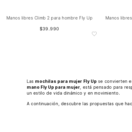
NO DISPONIBLE
Manos libres Climb 2 para hombre Fly Up
Manos libres
$
39
.
990
Las
mochilas para mujer Fly Up
se convierten e
mano Fly Up para mujer
, está pensado para res
un estilo de vida dinámico y en movimiento.
A continuación, descubre las propuestas que hac
Mochilas VÉLEZ
Las
mochilas VÉLEZ
dentro de la línea Fly Up d
dejar de lado una estética alineada con las tend