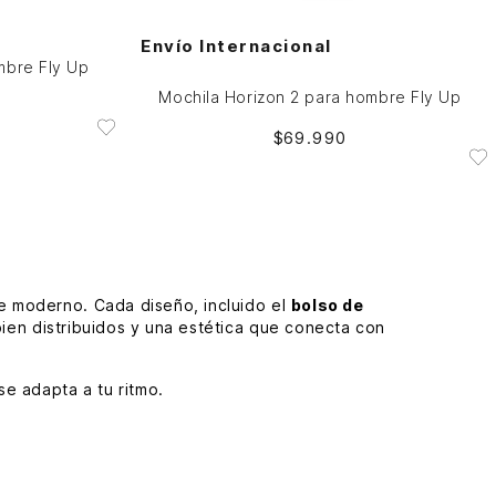
NO DISPONIBLE
Envío Internacional
mbre Fly Up
Mochila Horizon 2 para hombre Fly Up
$
69
.
990
e moderno. Cada diseño, incluido el
bolso de
ien distribuidos y una estética que conecta con
e adapta a tu ritmo.
modelos pensados para cómodos en cada uso, sin
a calidad, amplios compartimentos, cierres de