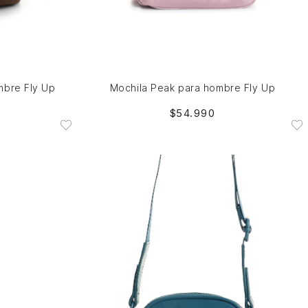
Única
AGREGAR AL CARRITO
mbre Fly Up
Mochila Peak para hombre Fly Up
$
54
.
990