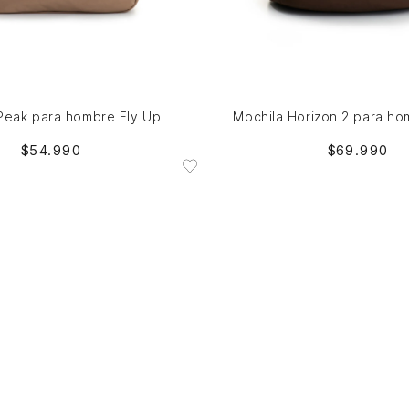
Única
Única
AGREGAR AL CARRITO
AGREGAR AL CARRITO
Peak para hombre Fly Up
Mochila Horizon 2 para ho
$
54
.
990
$
69
.
990