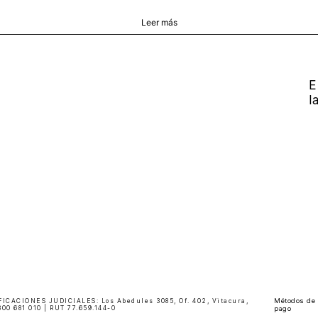
rantía de marca y el trabajo artesanal que solo VÉLEZ tiene!
Leer más
acompañen tu día y renueva tu imagencon piezas con actitud.
E
l
Métodos de
ACIONES JUDICIALES: Los Abedules 3085, Of. 402, Vitacura,
00 681 010 | RUT 77.659.144-0
pago