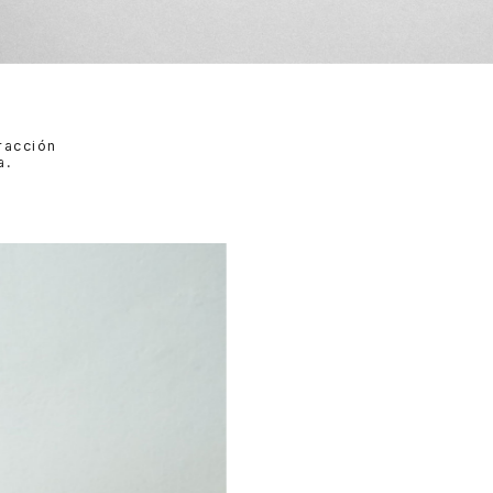
racción
a.