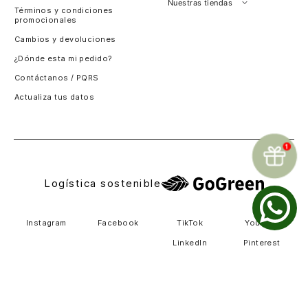
Perú
Nuestras tiendas
Términos y condiciones
promocionales
Colombia
Santiago, Chile
Cambios y devoluciones
Panamá
¿Dónde esta mi pedido?
Guatemala
Contáctanos / PQRS
Estados unidos
Actualiza tus datos
Costa Rica
El Salvador
Logística sostenible
Instagram
Facebook
TikTok
Youtube
LinkedIn
Pinterest
Métodos de pago