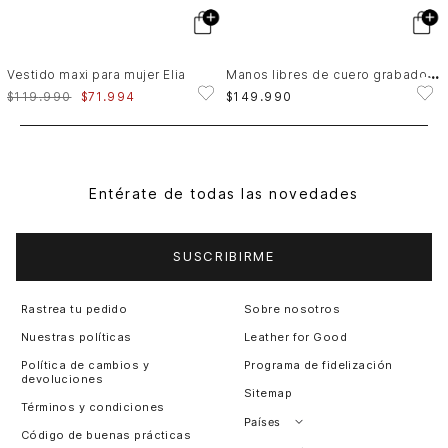
M
anos libres de cuero grabado para mujer Aromia
Vestido maxi para mujer Elia
$
119
.
990
$
71
.
994
$
149
.
990
Entérate de todas las novedades
SUSCRIBIRME
Rastrea tu pedido
Sobre nosotros
Nuestras políticas
Leather for Good
Política de cambios y
Programa de fidelización
devoluciones
Sitemap
Términos y condiciones
Países
Código de buenas prácticas