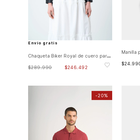
L
XL
AGREGAR AL CARRITO
Envío gratis
Chaqueta Biker Royal de cuero para mujer fit ajustado
$
24
.
99
$
289
.
990
$
246
.
492
-
20%