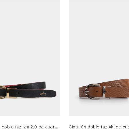
S
M
L
M
L
XL
AGREGAR AL CARRITO
AGREGAR AL CARRITO
Cinturón doble faz rea 2.0 de cuero liso para mujer puntera hexagonal