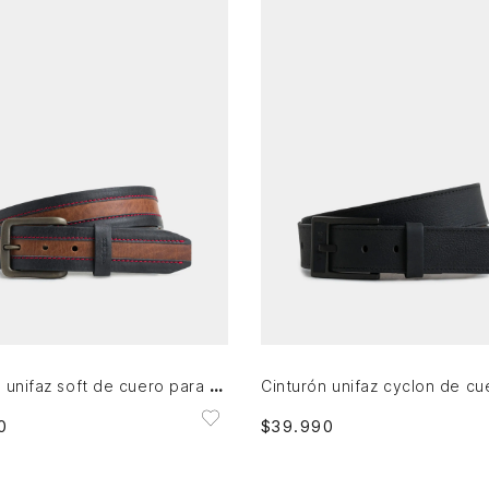
32
34
36
38
40
32
34
36
38
AGREGAR AL CARRITO
AGREGAR AL CARRITO
Cinturón unifaz soft de cuero para hombre punta trapecio
0
$
39
.
990