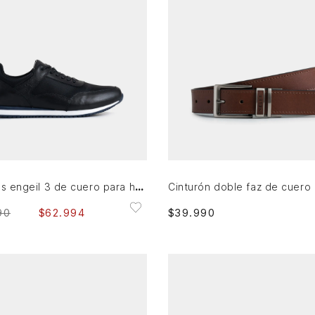
32
34
36
38
40
42
38
39
AGREGAR AL CARRITO
AGREGAR AL CARRITO
Zapatillas engeil 3 de cuero para hombre detalle textil
$
39
.
990
90
$
62
.
994