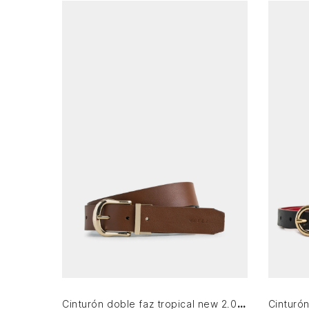
S
L
XL
AGREGAR AL CARRITO
Cinturón doble faz tropical new 2.0 de cuero para mujer hebilla reversible