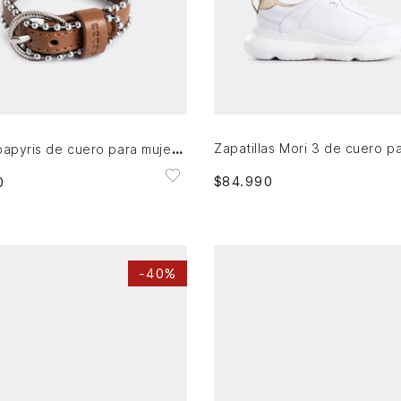
35
36
37
40
41
Única
AGREGAR AL CARRITO
AGREGAR AL CARRITO
Manilla papyris de cuero para mujer millaré
$
84
.
990
0
-
40%