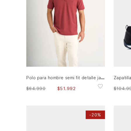
S
M
L
XL
AGREGAR AL CARRITO
Polo para hombre semi fit detalle jacquard
$
104
.
9
$
64
.
990
$
51
.
992
-
20%