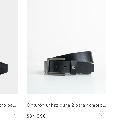
32
34
36
38
42
AGREGAR AL CARRITO
Cinturón unifaz cyclon de cuero para hombre punta trapecio
Cinturón unifaz duna 2 para hombre punta trapecio
$
34
.
990