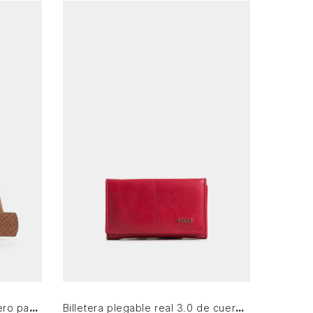
Única
AGREGAR AL CARRITO
Cinturón doble faz Aki de cuero para mujer grabado
Billetera plegable real 3.0 de cuero para mujer amplia capacidad