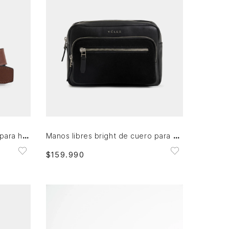
Única
AGREGAR AL CARRITO
Cinturón doble faz de cuero para hombre doble pasador
Manos libres bright de cuero para hombre detalle gamuzado
$
159
.
990