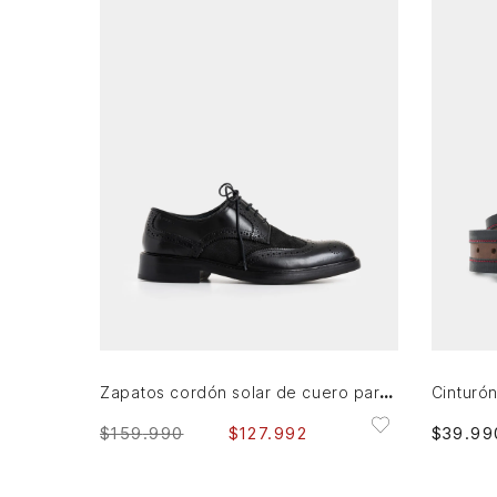
38
39
40
41
42
43
45
AGREGAR AL CARRITO
Zapatos cordón solar de cuero para hombre combinación de texturas
$
159
.
990
$
127
.
992
$
39
.
99