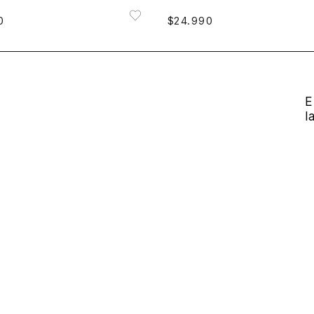
0
$
24
.
990
E
l