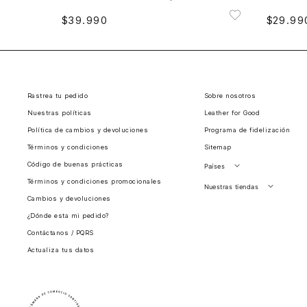
$
39
.
990
$
29
.
99
Rastrea tu pedido
Sobre nosotros
Nuestras políticas
Leather for Good
Política de cambios y devoluciones
Programa de fidelización
Términos y condiciones
Sitemap
Código de buenas prácticas
Países
Términos y condiciones promocionales
Perú
Nuestras tiendas
Cambios y devoluciones
Colombia
Santiago, Chile
¿Dónde esta mi pedido?
Panamá
Contáctanos / PQRS
Guatemala
Actualiza tus datos
Estados unidos
Costa Rica
El Salvador