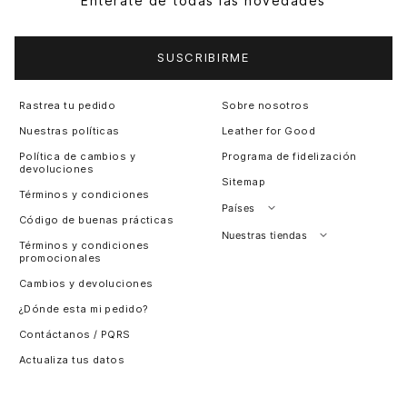
Entérate de todas las novedades
SUSCRIBIRME
Rastrea tu pedido
Sobre nosotros
Nuestras políticas
Leather for Good
Política de cambios y
Programa de fidelización
devoluciones
Sitemap
Términos y condiciones
Países
Código de buenas prácticas
Perú
Nuestras tiendas
Términos y condiciones
promocionales
Colombia
Santiago, Chile
Cambios y devoluciones
Panamá
¿Dónde esta mi pedido?
Guatemala
Contáctanos / PQRS
Estados unidos
Actualiza tus datos
Costa Rica
El Salvador