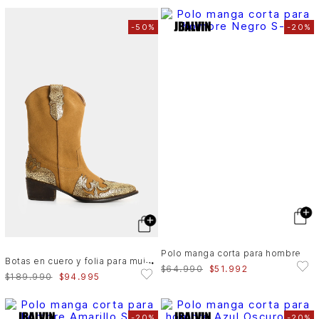
-
50%
-
20%
Polo manga corta para hombre
B
otas en cuero y folia para mujer Dino
$
64
.
990
$
51
.
992
$
189
.
990
$
94
.
995
-
20%
-
20%