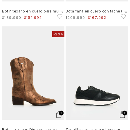
B
otin texano en cuero para mujer Isla
B
ota Yana en cuero con taches para mujer
$
189
.
990
$
151
.
992
$
209
.
990
$
167
.
992
-
20%
B
otas texanas Dino en cuero metalizado para mujer
Z
apatillas en cuero y lona para mujer Ocaso 2