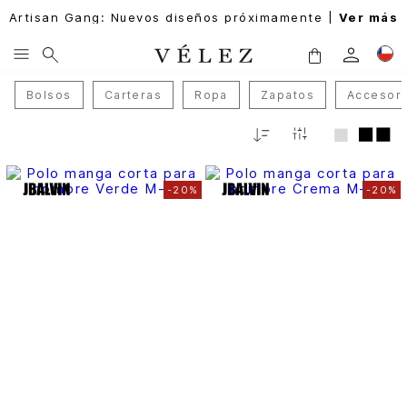
Artisan Gang: Nuevos diseños próximamente |
Ver más
Bolsos
Carteras
Ropa
Zapatos
Accesori
Fecha
De
Release
-
20%
-
20%