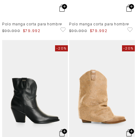
Polo manga corta para hombre
Polo manga corta para hombre
$
99
.
990
$
79
.
992
$
99
.
990
$
79
.
992
-
20%
-
20%