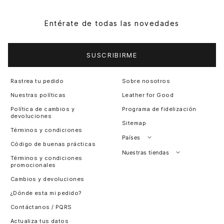
Entérate de todas las novedades
SUSCRIBIRME
Rastrea tu pedido
Sobre nosotros
Nuestras políticas
Leather for Good
Política de cambios y
Programa de fidelización
devoluciones
Sitemap
Términos y condiciones
Países
Código de buenas prácticas
Perú
Nuestras tiendas
Términos y condiciones
promocionales
Colombia
Santiago, Chile
Cambios y devoluciones
Panamá
¿Dónde esta mi pedido?
Guatemala
Contáctanos / PQRS
Estados unidos
Actualiza tus datos
Costa Rica