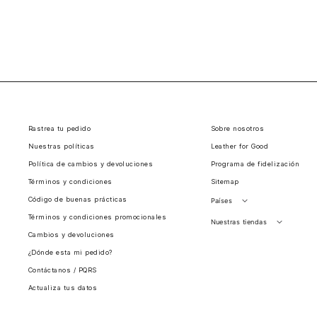
Rastrea tu pedido
Sobre nosotros
Nuestras políticas
Leather for Good
Política de cambios y devoluciones
Programa de fidelización
Términos y condiciones
Sitemap
Código de buenas prácticas
Países
Términos y condiciones promocionales
Perú
Nuestras tiendas
Cambios y devoluciones
Colombia
Santiago, Chile
¿Dónde esta mi pedido?
Panamá
Contáctanos / PQRS
Guatemala
Actualiza tus datos
Estados unidos
Costa Rica