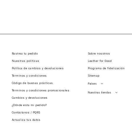
Rastrea tu pedido
Sobre nosotros
Nuestras políticas
Leather for Good
Política de cambios y devoluciones
Programa de fidelización
Términos y condiciones
Sitemap
Código de buenas prácticas
Países
Términos y condiciones promocionales
Perú
Nuestras tiendas
Cambios y devoluciones
Colombia
Santiago, Chile
¿Dónde esta mi pedido?
Panamá
Contáctanos / PQRS
Guatemala
Actualiza tus datos
Estados unidos
Costa Rica