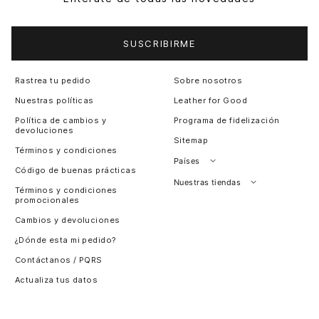
SUSCRIBIRME
Rastrea tu pedido
Sobre nosotros
Nuestras políticas
Leather for Good
Política de cambios y
Programa de fidelización
devoluciones
Sitemap
Términos y condiciones
Países
Código de buenas prácticas
Perú
Nuestras tiendas
Términos y condiciones
promocionales
Colombia
Santiago, Chile
Cambios y devoluciones
Panamá
¿Dónde esta mi pedido?
Guatemala
Contáctanos / PQRS
Estados unidos
Actualiza tus datos
Costa Rica
El Salvador