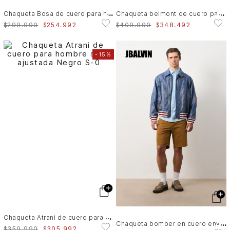
C
haqueta Bosa de cuero para hombre fit semi holgado
C
haqueta belmont de cuero para hombre capucha y pechera
$
299
.
990
$
254
.
992
$
409
.
990
$
348
.
492
-
15%
C
haqueta Atrani de cuero para hombre semi ajustada
C
haqueta bomber en cuero envejecido para hombre
$
359
.
990
$
305
.
992