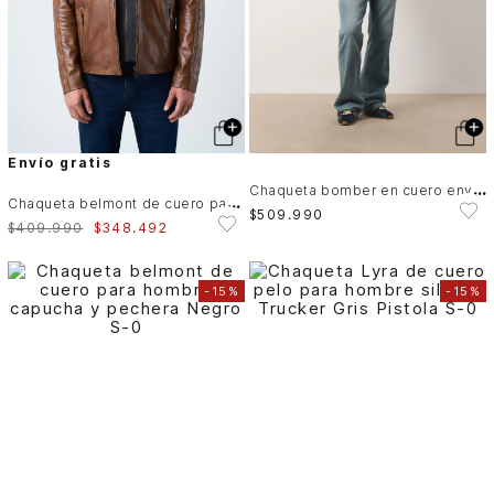
Envío gratis
C
haqueta bomber en cuero envejecido para hombre
C
haqueta belmont de cuero para hombre capucha y pechera
$
509
.
990
$
409
.
990
$
348
.
492
-
15%
-
15%