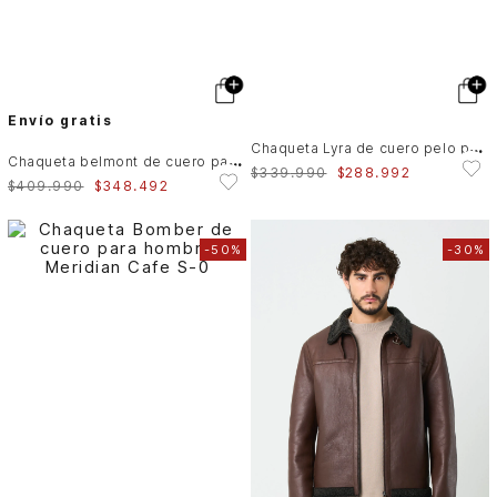
Envío gratis
C
haqueta Lyra de cuero pelo para hombre silueta Trucker
C
haqueta belmont de cuero para hombre capucha y pechera
$
339
.
990
$
288
.
992
$
409
.
990
$
348
.
492
-
50%
-
30%