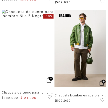
$
509
.
990
-
50%
C
haqueta de cuero para hombre Nila 2
C
haqueta bomber en cuero envejecido para hombre
$
389
.
990
$
194
.
995
$
509
.
990