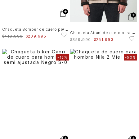
C
haqueta Bomber de cuero para hombre Meridian
C
haqueta Atrani de cuero para hombre semi ajustada
$
419
.
990
$
209
.
995
$
359
.
990
$
251
.
993
-
15%
-
50%