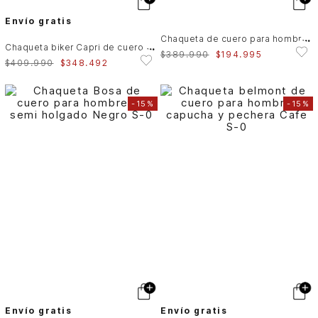
Envío gratis
C
haqueta de cuero para hombre Nila 2
C
haqueta biker Capri de cuero para hombre semi ajustada
$
389
.
990
$
194
.
995
$
409
.
990
$
348
.
492
-
15%
-
15%
Envío gratis
Envío gratis