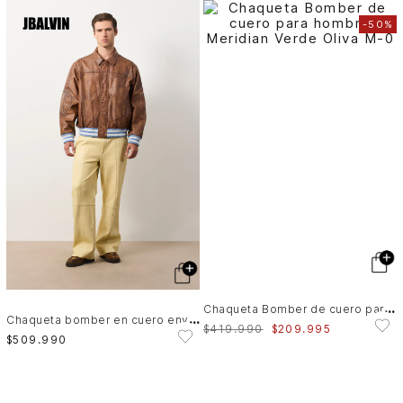
-
50%
C
haqueta Bomber de cuero para hombre Meridian
C
haqueta bomber en cuero envejecido para hombre
$
419
.
990
$
209
.
995
$
509
.
990