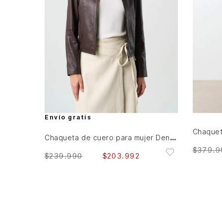
M
L
XL
AGREGAR AL CARRITO
Envío gratis
Chaqueta de cuero para mujer Denver
$
379
.
9
$
239
.
990
$
203
.
992