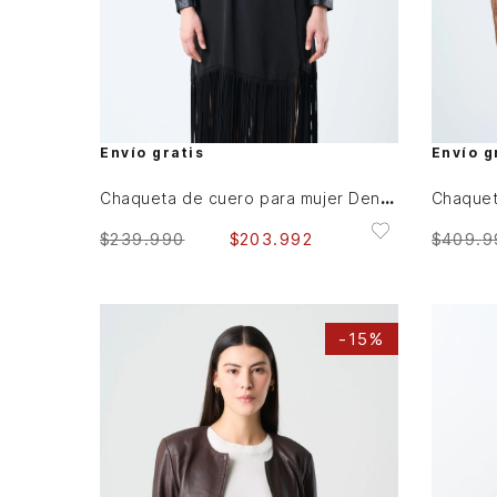
S
M
L
XL
AGREGAR AL CARRITO
Envío gratis
Envío g
Chaqueta de cuero para mujer Denver
$
239
.
990
$
203
.
992
$
409
.
9
-
15%