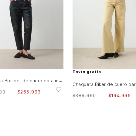
M
L
XL
L
XL
AGREGAR AL CARRITO
AGREGAR AL CARRITO
Envío gratis
Chaqueta Bomber de cuero para mujer Luzia
90
$
265
.
993
$
389
.
990
$
194
.
995