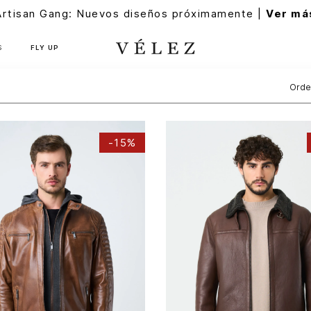
Artisan Gang: Nuevos diseños próximamente |
Ver má
S
FLY UP
Orde
-
15%