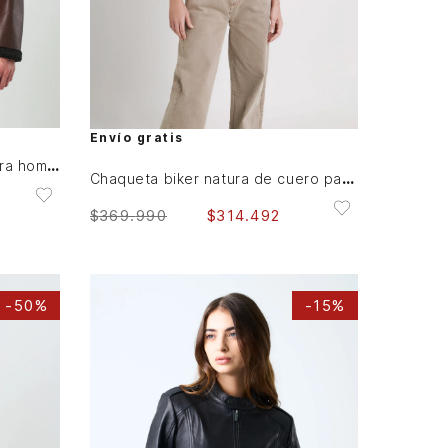
S
M
L
XL
AGREGAR AL CARRITO
Envío gratis
Chaqueta Atrani de cuero para hombre semi ajustada
Chaqueta biker natura de cuero para mujer semi ajustada
$
369
.
990
$
314
.
492
-
50%
-
15%