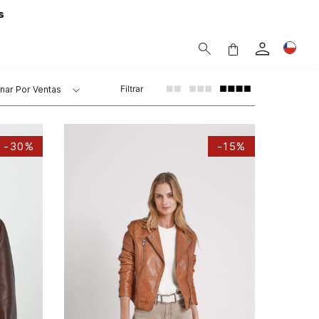
s
Filtrar
nar Por
Ventas
-
30%
-
15%