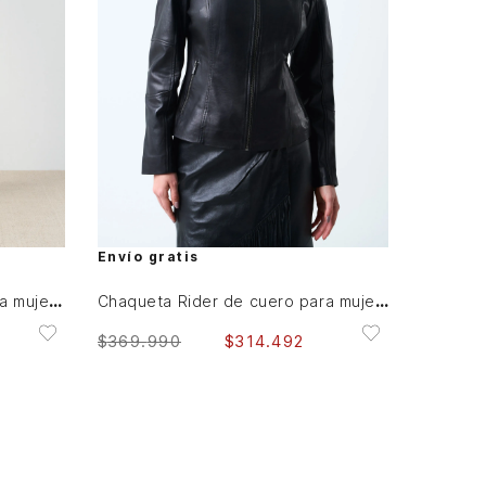
S
M
L
XL
AGREGAR AL CARRITO
Envío gratis
Chaqueta Biker de cuero para mujer Tessa
Chaqueta Rider de cuero para mujer fit Slim
$
369
.
990
$
314
.
492