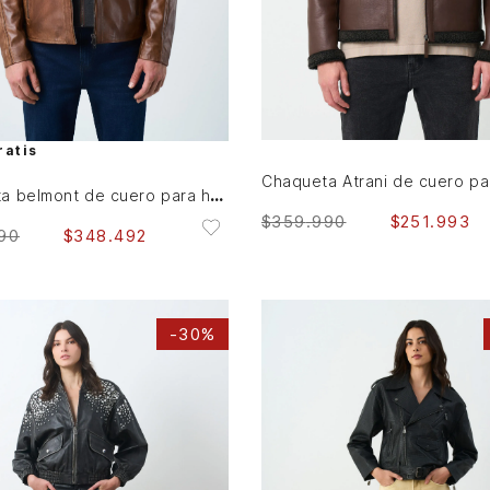
S
M
XL
S
M
L
XL
AGREGAR AL CARRITO
AGREGAR AL CARRITO
ratis
Chaqueta belmont de cuero para hombre capucha y pechera
$
359
.
990
$
251
.
993
90
$
348
.
492
-
30%