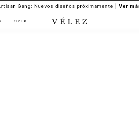
Artisan Gang: Nuevos diseños próximamente |
Ver má
S
FLY UP