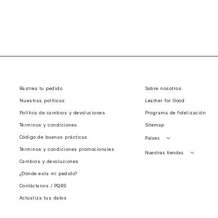
Rastrea tu pedido
Sobre nosotros
Nuestras políticas
Leather for Good
Política de cambios y devoluciones
Programa de fidelización
Términos y condiciones
Sitemap
Código de buenas prácticas
Países
Términos y condiciones promocionales
Perú
Nuestras tiendas
Cambios y devoluciones
Colombia
Santiago, Chile
¿Dónde esta mi pedido?
Panamá
Contáctanos / PQRS
Guatemala
Actualiza tus datos
Estados unidos
Costa Rica