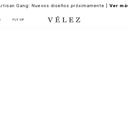
Artisan Gang: Nuevos diseños próximamente |
Ver má
S
FLY UP