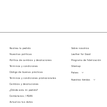
Rastrea tu pedido
Sobre nosotros
Nuestras políticas
Leather for Good
Política de cambios y devoluciones
Programa de fidelización
Términos y condiciones
Sitemap
Código de buenas prácticas
Países
Términos y condiciones promocionales
Perú
Nuestras tiendas
Cambios y devoluciones
Colombia
Santiago, Chile
¿Dónde esta mi pedido?
Panamá
Contáctanos / PQRS
Guatemala
Actualiza tus datos
Estados unidos