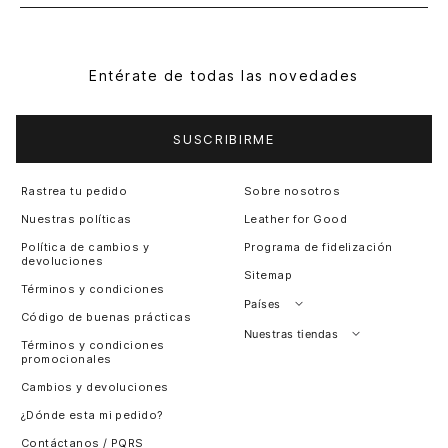
Entérate de todas las novedades
SUSCRIBIRME
Rastrea tu pedido
Sobre nosotros
Nuestras políticas
Leather for Good
Política de cambios y
Programa de fidelización
devoluciones
Sitemap
Términos y condiciones
Países
Código de buenas prácticas
Perú
Nuestras tiendas
Términos y condiciones
promocionales
Colombia
Santiago, Chile
Cambios y devoluciones
Panamá
¿Dónde esta mi pedido?
Guatemala
Contáctanos / PQRS
Estados unidos