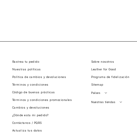
Rastrea tu pedido
Sobre nosotros
Nuestras políticas
Leather for Good
Política de cambios y devoluciones
Programa de fidelización
Términos y condiciones
Sitemap
Código de buenas prácticas
Países
Términos y condiciones promocionales
Perú
Nuestras tiendas
Cambios y devoluciones
Colombia
Santiago, Chile
¿Dónde esta mi pedido?
Panamá
Contáctanos / PQRS
Guatemala
Actualiza tus datos
Estados unidos