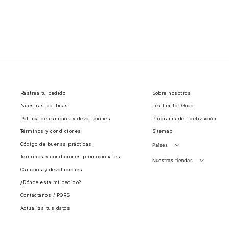
Rastrea tu pedido
Sobre nosotros
Nuestras políticas
Leather for Good
Política de cambios y devoluciones
Programa de fidelización
Términos y condiciones
Sitemap
Código de buenas prácticas
Países
Términos y condiciones promocionales
Perú
Nuestras tiendas
Cambios y devoluciones
Colombia
Santiago, Chile
¿Dónde esta mi pedido?
Panamá
Contáctanos / PQRS
Guatemala
Actualiza tus datos
Estados unidos
Costa Rica