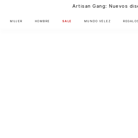
isan Gang: Nuevos diseños próximamente |
Ver más
MUJER
HOMBRE
SALE
MUNDO VÉLEZ
REGALO