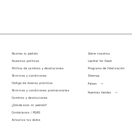
Rastrea tu pedido
Sobre nosotros
Nuestras políticas
Leather for Good
Política de cambios y devoluciones
Programa de fidelización
Términos y condiciones
Sitemap
Código de buenas prácticas
Países
Términos y condiciones promocionales
Perú
Nuestras tiendas
Cambios y devoluciones
Colombia
Santiago, Chile
¿Dónde esta mi pedido?
Panamá
Contáctanos / PQRS
Guatemala
Actualiza tus datos
Estados unidos
Costa Rica