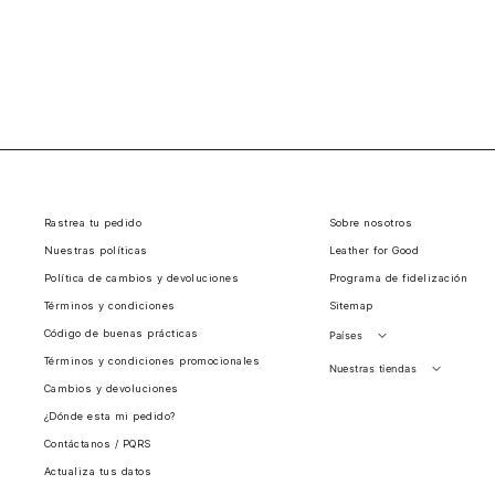
Rastrea tu pedido
Sobre nosotros
Nuestras políticas
Leather for Good
Política de cambios y devoluciones
Programa de fidelización
Términos y condiciones
Sitemap
Código de buenas prácticas
Países
Términos y condiciones promocionales
Perú
Nuestras tiendas
Cambios y devoluciones
Colombia
Santiago, Chile
¿Dónde esta mi pedido?
Panamá
Contáctanos / PQRS
Guatemala
Actualiza tus datos
Estados unidos