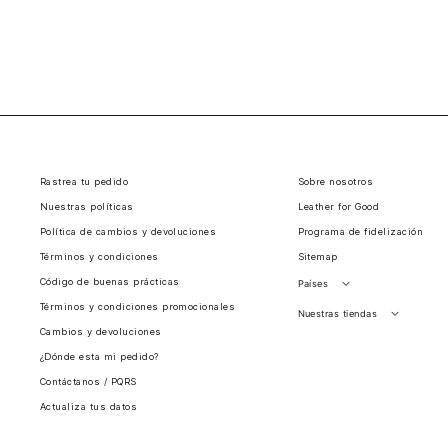
Rastrea tu pedido
Sobre nosotros
Nuestras políticas
Leather for Good
Política de cambios y devoluciones
Programa de fidelización
Términos y condiciones
Sitemap
Código de buenas prácticas
Países
Términos y condiciones promocionales
Perú
Nuestras tiendas
Cambios y devoluciones
Colombia
Santiago, Chile
¿Dónde esta mi pedido?
Panamá
Contáctanos / PQRS
Guatemala
Actualiza tus datos
Estados unidos
Costa Rica