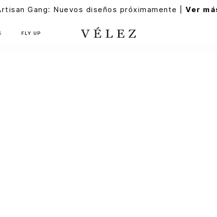
Artisan Gang: Nuevos diseños próximamente |
Ver má
S
FLY UP