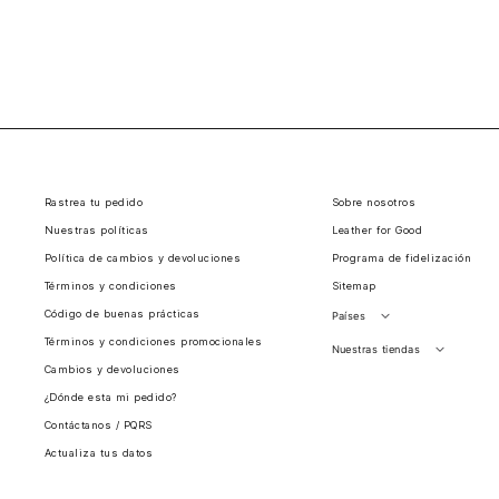
Rastrea tu pedido
Sobre nosotros
Nuestras políticas
Leather for Good
Política de cambios y devoluciones
Programa de fidelización
Términos y condiciones
Sitemap
Código de buenas prácticas
Países
Términos y condiciones promocionales
Perú
Nuestras tiendas
Cambios y devoluciones
Colombia
Santiago, Chile
¿Dónde esta mi pedido?
Panamá
Contáctanos / PQRS
Guatemala
Actualiza tus datos
Estados unidos
Costa Rica