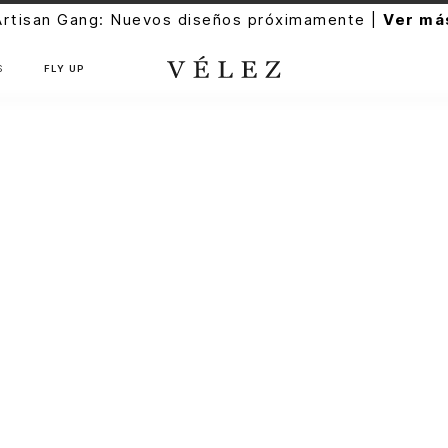
Artisan Gang: Nuevos diseños próximamente |
Ver má
S
FLY UP