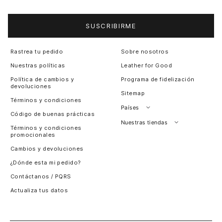
SUSCRIBIRME
Rastrea tu pedido
Sobre nosotros
Nuestras políticas
Leather for Good
Política de cambios y
Programa de fidelización
devoluciones
Sitemap
Términos y condiciones
Países
Código de buenas prácticas
Perú
Nuestras tiendas
Términos y condiciones
promocionales
Colombia
Santiago, Chile
Cambios y devoluciones
Panamá
¿Dónde esta mi pedido?
Guatemala
Contáctanos / PQRS
Estados unidos
Actualiza tus datos
Costa Rica
El Salvador