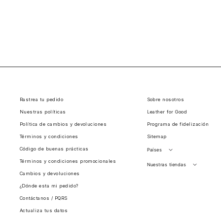
Rastrea tu pedido
Sobre nosotros
Nuestras políticas
Leather for Good
Política de cambios y devoluciones
Programa de fidelización
Términos y condiciones
Sitemap
Código de buenas prácticas
Países
Términos y condiciones promocionales
Perú
Nuestras tiendas
Cambios y devoluciones
Colombia
Santiago, Chile
¿Dónde esta mi pedido?
Panamá
Contáctanos / PQRS
Guatemala
Actualiza tus datos
Estados unidos