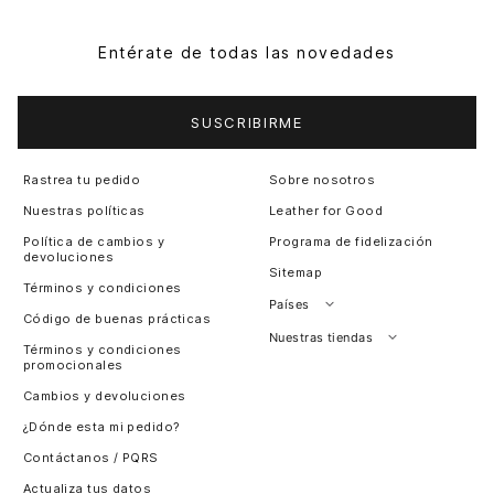
Entérate de todas las novedades
SUSCRIBIRME
Rastrea tu pedido
Sobre nosotros
Nuestras políticas
Leather for Good
Política de cambios y
Programa de fidelización
devoluciones
Sitemap
Términos y condiciones
Países
Código de buenas prácticas
Perú
Nuestras tiendas
Términos y condiciones
promocionales
Colombia
Santiago, Chile
Cambios y devoluciones
Panamá
¿Dónde esta mi pedido?
Guatemala
Contáctanos / PQRS
Estados unidos
Actualiza tus datos
Costa Rica