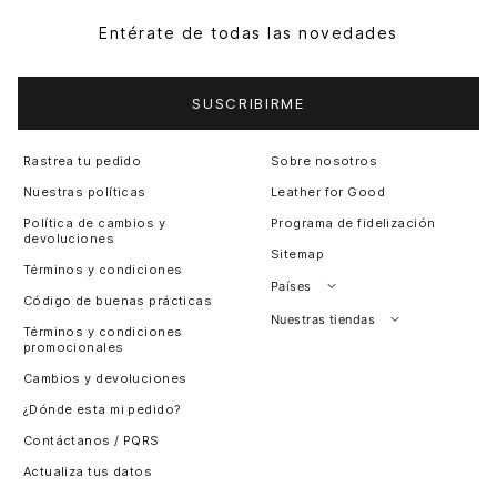
Entérate de todas las novedades
SUSCRIBIRME
Rastrea tu pedido
Sobre nosotros
Nuestras políticas
Leather for Good
Política de cambios y
Programa de fidelización
devoluciones
Sitemap
Términos y condiciones
Países
Código de buenas prácticas
Perú
Nuestras tiendas
Términos y condiciones
promocionales
Colombia
Santiago, Chile
Cambios y devoluciones
Panamá
¿Dónde esta mi pedido?
Guatemala
Contáctanos / PQRS
Estados unidos
Actualiza tus datos
Costa Rica