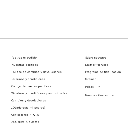
Rastrea tu pedido
Sobre nosotros
Nuestras políticas
Leather for Good
Política de cambios y devoluciones
Programa de fidelización
Términos y condiciones
Sitemap
Código de buenas prácticas
Países
Términos y condiciones promocionales
Perú
Nuestras tiendas
Cambios y devoluciones
Colombia
Santiago, Chile
¿Dónde esta mi pedido?
Panamá
Contáctanos / PQRS
Guatemala
Actualiza tus datos
Estados unidos