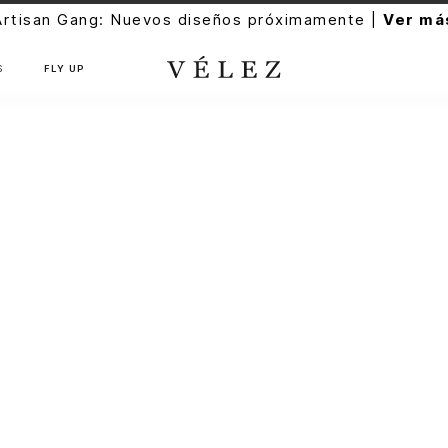
Artisan Gang: Nuevos diseños próximamente |
Ver má
S
FLY UP