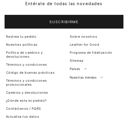
Entérate de todas las novedades
SUSCRIBIRME
Rastrea tu pedido
Sobre nosotros
Nuestras políticas
Leather for Good
Política de cambios y
Programa de fidelización
devoluciones
Sitemap
Términos y condiciones
Países
Código de buenas prácticas
Perú
Nuestras tiendas
Términos y condiciones
promocionales
Colombia
Santiago, Chile
Cambios y devoluciones
Panamá
¿Dónde esta mi pedido?
Guatemala
Contáctanos / PQRS
Estados unidos
Actualiza tus datos
Costa Rica
El Salvador