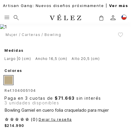
Artisan Gang: Nuevos diseños próximamente |
Ver más
Mujer
Carteras
Bowling
Medidas
largo |0 (cm)
ancho 16,5 (cm)
alto 20,5 (cm)
Colores
Ref.
104005104
Paga en 3 cuotas de
$71.663
sin interés
3 unidades disponibles
Bowling Garniel en cuero folia craquelado para mujer
☆
☆
☆
☆
☆
(
0
)
Dejar tu reseña
$
214
.
990