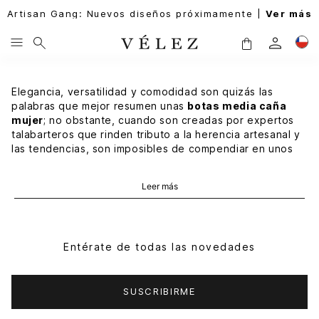
Artisan Gang: Nuevos diseños próximamente |
Ver más
Elegancia, versatilidad y comodidad son quizás las
palabras que mejor resumen unas
botas media caña
mujer
; no obstante, cuando son creadas por expertos
talabarteros que rinden tributo a la herencia artesanal y
las tendencias, son imposibles de compendiar en unos
cuantos términos, ya que tanta maestría en la
manufactura, tanto talento en los diseños, tanta
Leer más
destreza en los detalles, les otorgan un lugar inamovible
en la moda femenina.
De lo primero que debemos hablar es del material, del
cuero por supuesto, pues su textura profunda y natural,
Entérate de todas las novedades
que se conserva en el tiempo, le da a cada propuesta el
estatus de must have. Luego está el estilo, una suma de
siluetas clásicas con detalles finos como bordados,
SUSCRIBIRME
costuras e intervenciones hechas a mano. La comodidad,
claramente, es indiscutible dado que se apoya en suelas