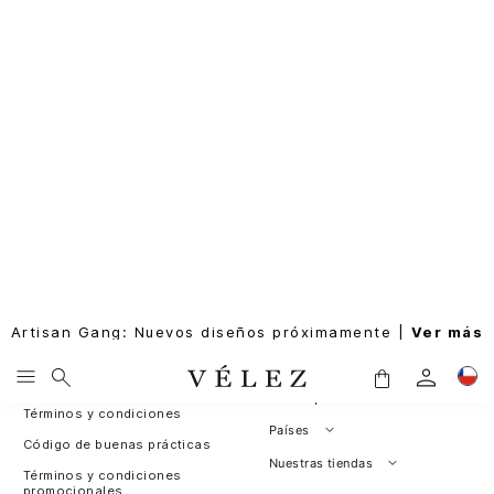
Artisan Gang: Nuevos diseños próximamente |
Ver más
SUSCRIBIRME
Rastrea tu pedido
Sobre nosotros
Nuestras políticas
Leather for Good
Política de cambios y
Programa de fidelización
devoluciones
Sitemap
Términos y condiciones
Países
Código de buenas prácticas
Perú
Nuestras tiendas
Términos y condiciones
promocionales
Colombia
Santiago, Chile
Cambios y devoluciones
Panamá
¿Dónde esta mi pedido?
Guatemala
Contáctanos / PQRS
Estados unidos
Actualiza tus datos
Costa Rica
El Salvador