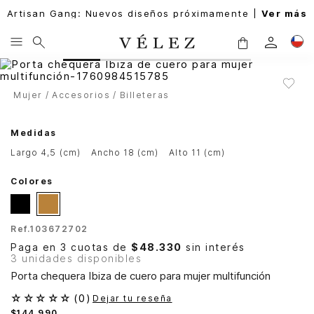
Artisan Gang: Nuevos diseños próximamente |
Ver más
Mujer
Accesorios
Billeteras
Medidas
largo 4,5 (cm)
ancho 18 (cm)
alto 11 (cm)
Colores
Ref.
103672702
Paga en 3 cuotas de
$48.330
sin interés
3 unidades disponibles
Porta chequera Ibiza de cuero para mujer multifunción
☆
☆
☆
☆
☆
(
0
)
Dejar tu reseña
$
144
.
990