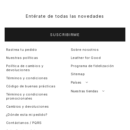
Entérate de todas las novedades
SUSCRIBIRME
Rastrea tu pedido
Sobre nosotros
Nuestras políticas
Leather for Good
Política de cambios y
Programa de fidelización
devoluciones
Sitemap
Términos y condiciones
Países
Código de buenas prácticas
Perú
Nuestras tiendas
Términos y condiciones
promocionales
Colombia
Santiago, Chile
Cambios y devoluciones
Panamá
¿Dónde esta mi pedido?
Guatemala
Contáctanos / PQRS
Estados unidos