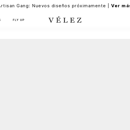
Artisan Gang: Nuevos diseños próximamente |
Ver má
S
FLY UP