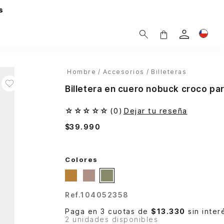
s
Hombre
Accesorios
Billeteras
Billetera en cuero nobuck croco pa
☆
☆
☆
☆
☆
(
0
)
Dejar tu reseña
$
39
.
990
Colores
Ref.
104052358
Paga en 3 cuotas de
$13.330
sin inter
2 unidades disponibles