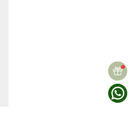
☆
☆
☆
☆
☆
Reseñas (
0
)