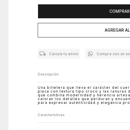
COMPRAR
AGREGAR AL
Calcula tu envío
Compra con un a
Descripción
Una billetera que lleva el carácter del cue
placa con textura tipo croco y las ranuras 
que combina modernidad y herencia artesa
valoran los detalles que perduran y encuen
para expresar autenticidad y elegancia pro
Características