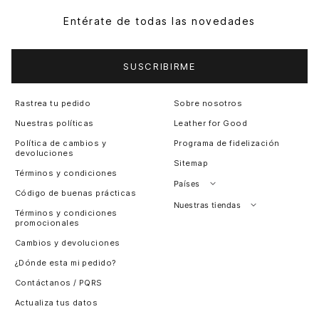
Entérate de todas las novedades
SUSCRIBIRME
Rastrea tu pedido
Sobre nosotros
Nuestras políticas
Leather for Good
Política de cambios y
Programa de fidelización
devoluciones
Sitemap
Términos y condiciones
Países
Código de buenas prácticas
Perú
Nuestras tiendas
Términos y condiciones
promocionales
Colombia
Santiago, Chile
Cambios y devoluciones
Panamá
¿Dónde esta mi pedido?
Guatemala
Contáctanos / PQRS
Estados unidos
Actualiza tus datos
Costa Rica