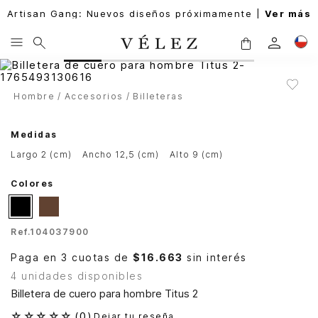
Artisan Gang: Nuevos diseños próximamente |
Ver más
Hombre
Accesorios
Billeteras
Medidas
largo 2 (cm)
ancho 12,5 (cm)
alto 9 (cm)
Colores
Ref.
104037900
Paga en 3 cuotas de
$16.663
sin interés
4 unidades disponibles
Billetera de cuero para hombre Titus 2
☆
☆
☆
☆
☆
(
0
)
Dejar tu reseña