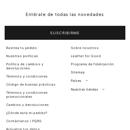
Entérate de todas las novedades
SUSCRIBIRME
Rastrea tu pedido
Sobre nosotros
Nuestras políticas
Leather for Good
Política de cambios y
Programa de fidelización
devoluciones
Sitemap
Términos y condiciones
Países
Código de buenas prácticas
Perú
Nuestras tiendas
Términos y condiciones
promocionales
Colombia
Santiago, Chile
Cambios y devoluciones
Panamá
¿Dónde esta mi pedido?
Guatemala
Contáctanos / PQRS
Estados unidos
Actualiza tus datos
Costa Rica