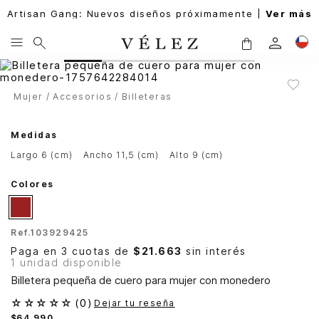
Artisan Gang: Nuevos diseños próximamente |
Ver más
Mujer
Accesorios
Billeteras
Medidas
largo 6 (cm)
ancho 11,5 (cm)
alto 9 (cm)
Colores
Ref.
103929425
Paga en 3 cuotas de
$21.663
sin interés
1 unidad disponible
Billetera pequeña de cuero para mujer con monedero
☆
☆
☆
☆
☆
(
0
)
Dejar tu reseña
$
64
.
990