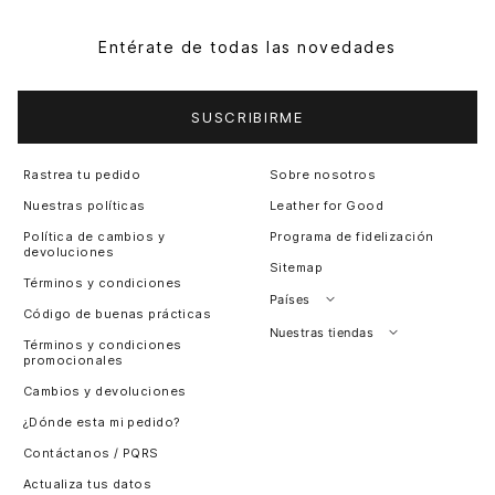
Entérate de todas las novedades
SUSCRIBIRME
Rastrea tu pedido
Sobre nosotros
Nuestras políticas
Leather for Good
Política de cambios y
Programa de fidelización
devoluciones
Sitemap
Términos y condiciones
Países
Código de buenas prácticas
Perú
Nuestras tiendas
Términos y condiciones
promocionales
Colombia
Santiago, Chile
Cambios y devoluciones
Panamá
¿Dónde esta mi pedido?
Guatemala
Contáctanos / PQRS
Estados unidos
Actualiza tus datos
Costa Rica