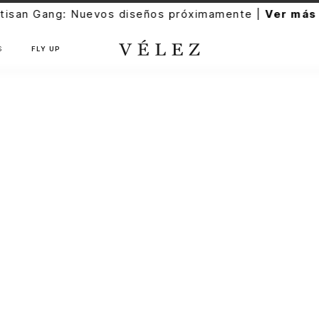
evos diseños próximamente |
Ver más
S
FLY UP