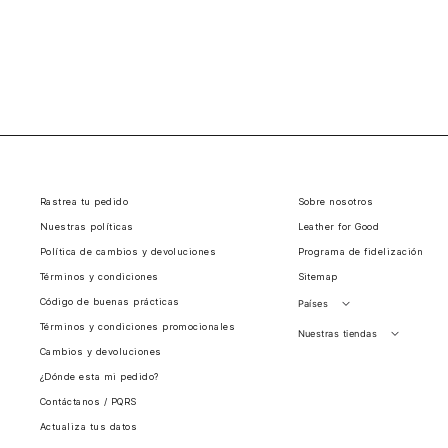
Rastrea tu pedido
Sobre nosotros
Nuestras políticas
Leather for Good
Política de cambios y devoluciones
Programa de fidelización
Términos y condiciones
Sitemap
Código de buenas prácticas
Países
Términos y condiciones promocionales
Perú
Nuestras tiendas
Cambios y devoluciones
Colombia
Santiago, Chile
¿Dónde esta mi pedido?
Panamá
Contáctanos / PQRS
Guatemala
Actualiza tus datos
Estados unidos