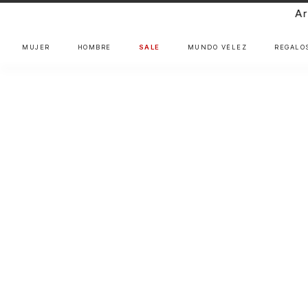
Artisan Gang: Nu
MUJER
HOMBRE
SALE
MUNDO VÉLEZ
REGALO