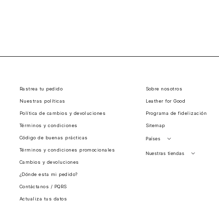
Rastrea tu pedido
Sobre nosotros
Nuestras políticas
Leather for Good
Política de cambios y devoluciones
Programa de fidelización
Términos y condiciones
Sitemap
Código de buenas prácticas
Países
Términos y condiciones promocionales
Perú
Nuestras tiendas
Cambios y devoluciones
Colombia
Santiago, Chile
¿Dónde esta mi pedido?
Panamá
Contáctanos / PQRS
Guatemala
Actualiza tus datos
Estados unidos
Costa Rica