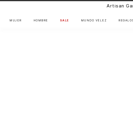
Artisan Gang: Nuevos diseños próx
MUJER
HOMBRE
SALE
MUNDO VÉLEZ
REGALO