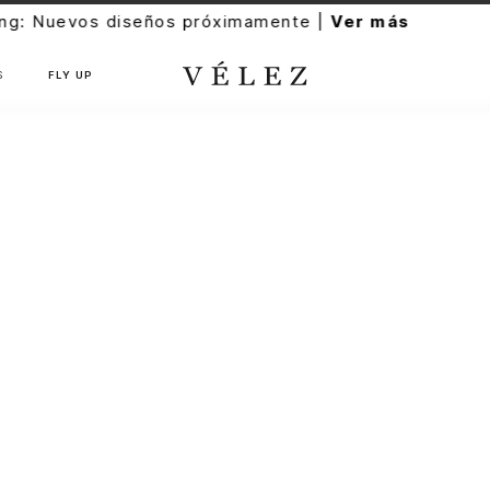
imamente |
Ver más
S
FLY UP