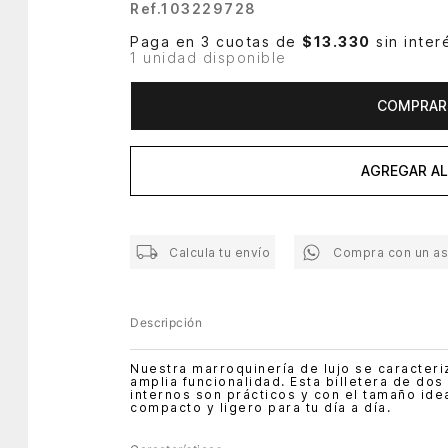
Ref.
103229728
Paga en 3 cuotas de
$13.330
sin inter
1 unidad disponible
COMPRAR
AGREGAR AL
Calcula tu envío
Compra con un a
Descripción
Nuestra marroquinería de lujo se caracteri
amplia funcionalidad. Esta billetera de dos 
internos son prácticos y con el tamaño ide
compacto y ligero para tu día a día.