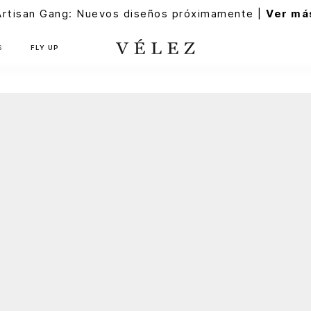
Artisan Gang: Nuevos diseños próximamente |
Ver má
S
FLY UP