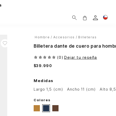
s
Hombre
Accesorios
Billeteras
Billetera dante de cuero para homb
☆
☆
☆
☆
☆
(
0
)
Dejar tu reseña
$
39
.
990
Medidas
largo 1,5 (cm)
ancho 11 (cm)
alto 8,
Colores