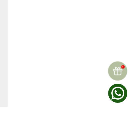
☆
☆
☆
☆
☆
Reseñas (
0
)