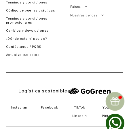
Términos y condiciones
Países
Código de buenas prácticas
Perú
Nuestras tiendas
Términos y condiciones
promocionales
Colombia
Santiago, Chile
Cambios y devoluciones
Panamá
¿Dónde esta mi pedido?
Guatemala
Contáctanos / PQRS
Estados unidos
Actualiza tus datos
Costa Rica
El Salvador
Logística sostenible
Instagram
Facebook
TikTok
Youtube
LinkedIn
Pinterest