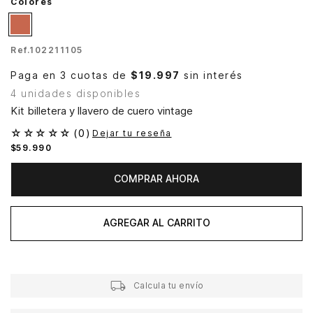
Colores
Ref.
102211105
Paga en 3 cuotas de
$19.997
sin interés
4 unidades disponibles
Kit billetera y llavero de cuero vintage
☆
☆
☆
☆
☆
(
0
)
Dejar tu reseña
$
59
.
990
COMPRAR AHORA
AGREGAR AL CARRITO
Calcula tu envío