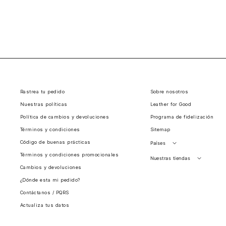
Rastrea tu pedido
Sobre nosotros
Nuestras políticas
Leather for Good
Política de cambios y devoluciones
Programa de fidelización
Términos y condiciones
Sitemap
Código de buenas prácticas
Países
Términos y condiciones promocionales
Perú
Nuestras tiendas
Cambios y devoluciones
Colombia
Santiago, Chile
¿Dónde esta mi pedido?
Panamá
Contáctanos / PQRS
Guatemala
Actualiza tus datos
Estados unidos
Costa Rica