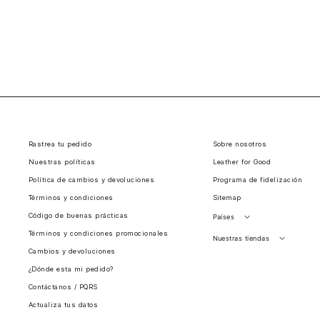
Rastrea tu pedido
Sobre nosotros
Nuestras políticas
Leather for Good
Política de cambios y devoluciones
Programa de fidelización
Términos y condiciones
Sitemap
Código de buenas prácticas
Países
Términos y condiciones promocionales
Perú
Nuestras tiendas
Cambios y devoluciones
Colombia
Santiago, Chile
¿Dónde esta mi pedido?
Panamá
Contáctanos / PQRS
Guatemala
Actualiza tus datos
Estados unidos