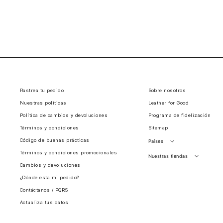
Rastrea tu pedido
Sobre nosotros
Nuestras políticas
Leather for Good
Política de cambios y devoluciones
Programa de fidelización
Términos y condiciones
Sitemap
Código de buenas prácticas
Países
Términos y condiciones promocionales
Perú
Nuestras tiendas
Cambios y devoluciones
Colombia
Santiago, Chile
¿Dónde esta mi pedido?
Panamá
Contáctanos / PQRS
Guatemala
Actualiza tus datos
Estados unidos
Costa Rica