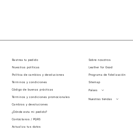
Rastrea tu pedido
Sobre nosotros
Nuestras políticas
Leather for Good
Política de cambios y devoluciones
Programa de fidelización
Términos y condiciones
Sitemap
Código de buenas prácticas
Países
Términos y condiciones promocionales
Perú
Nuestras tiendas
Cambios y devoluciones
Colombia
Santiago, Chile
¿Dónde esta mi pedido?
Panamá
Contáctanos / PQRS
Guatemala
Actualiza tus datos
Estados unidos