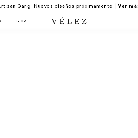
Artisan Gang: Nuevos diseños próximamente |
Ver má
S
FLY UP