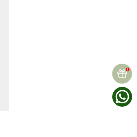
☆
☆
☆
☆
☆
Reseñas (
0
)