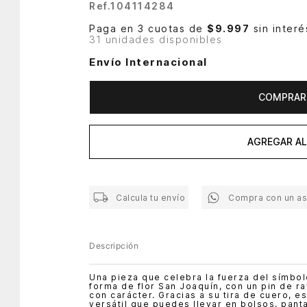
Ref.
104114284
Paga en 3 cuotas de
$9.997
sin interé
31 unidades disponibles
Envío Internacional
COMPRAR
AGREGAR AL
Calcula tu envío
Compra con un a
Descripción
Una pieza que celebra la fuerza del símbol
forma de flor San Joaquín, con un pin de ra
con carácter. Gracias a su tira de cuero, 
versátil que puedes llevar en bolsos, pant