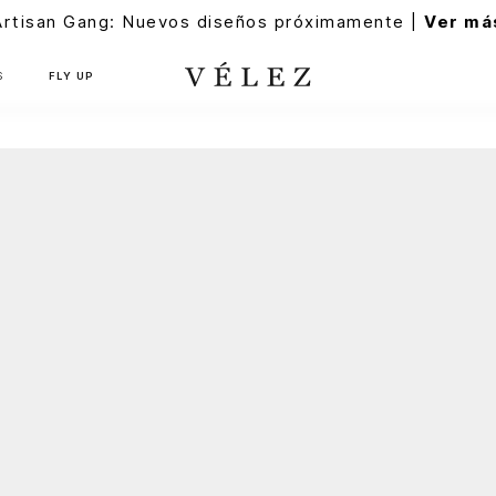
Artisan Gang: Nuevos diseños próximamente |
Ver má
S
FLY UP