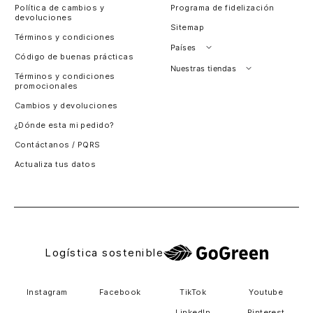
Política de cambios y
Programa de fidelización
devoluciones
Sitemap
Términos y condiciones
Países
Código de buenas prácticas
Perú
Nuestras tiendas
Términos y condiciones
promocionales
Colombia
Santiago, Chile
Cambios y devoluciones
Panamá
¿Dónde esta mi pedido?
Guatemala
Contáctanos / PQRS
Estados unidos
Actualiza tus datos
Costa Rica
El Salvador
Logística sostenible
Instagram
Facebook
TikTok
Youtube
LinkedIn
Pinterest