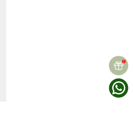
☆
☆
☆
☆
☆
Reseñas (
0
)