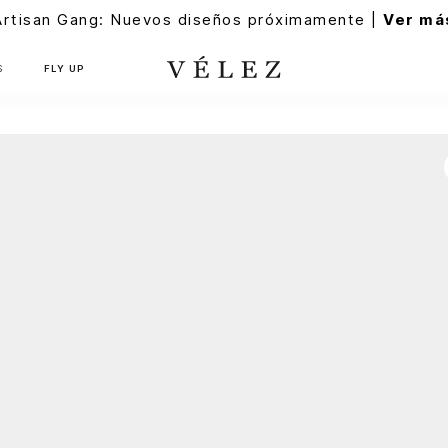
Artisan Gang: Nuevos diseños próximamente |
Ver má
S
FLY UP