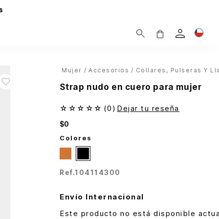
s
Mujer
Accesorios
Collares, Pulseras Y L
Strap nudo en cuero para mujer
☆
☆
☆
☆
☆
(
0
)
Dejar tu reseña
$
0
Colores
Ref.
104114300
Envío Internacional
Este producto no está disponible actu