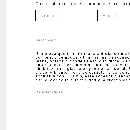
Quiero saber cuando este producto está dispon
Descripción
Una pieza que transforma lo cotidiano en ext
con tejido de nudos y tira lisa, es un acces
jeans, bolsos o donde tu estilo lo dicte. Su 
autenticidad, con un pin de flor San Joaquí
simboliza energía, color y poder personal. 
piece: vibrante, lleno de carácter y person
exclusiva con J Balvin, este accesorio enc
estilo, donde la autenticidad y la creativid
Características