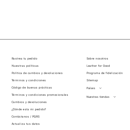
Rastrea tu pedido
Sobre nosotros
Nuestras políticas
Leather for Good
Política de cambios y devoluciones
Programa de fidelización
Términos y condiciones
Sitemap
Código de buenas prácticas
Países
Términos y condiciones promocionales
Perú
Nuestras tiendas
Cambios y devoluciones
Colombia
Santiago, Chile
¿Dónde esta mi pedido?
Panamá
Contáctanos / PQRS
Guatemala
Actualiza tus datos
Estados unidos