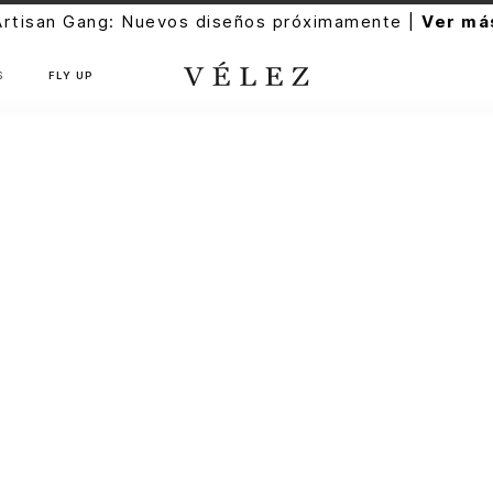
Artisan Gang: Nuevos diseños próximamente |
Ver má
S
FLY UP